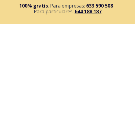
100% gratis
. Para empresas:
633 590 508
Para particulares:
644 188 187
ES
Inicia sesión