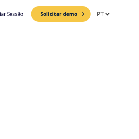
PT
ciar Sessão
Solicitar demo
