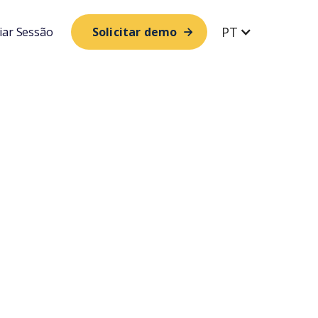
PT
ciar Sessão
Solicitar demo
