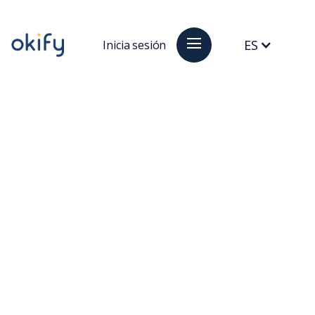
ES
Inicia sesión
Prepárate para el futuro del
alquiler turístico: Energía
eficiente y reducción de
costes
En colaboración con
AVVA Pro
, desde
Okify
tratamos diversos temas de interés para
administradores de apartamentos de alquiler